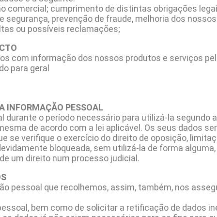
 comercial; cumprimento de distintas obrigações legai
 de segurança, prevenção de fraude, melhoria dos nosso
ltas ou possíveis reclamações;
ACTO
os com informação dos nossos produtos e serviços pel
do para geral
A INFORMAÇÃO PESSOAL
rante o período necessário para utilizá-la segundo a f
 mesma de acordo com a lei aplicável. Os seus dados s
ue se verifique o exercício do direito de oposição, li
vidamente bloqueada, sem utilizá-la de forma alguma,
de um direito num processo judicial.
OS
mação pessoal que recolhemos, assim, também, nos ass
ssoal, bem como de solicitar a retificação de dados inex