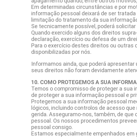
apagamento quando, entre outros motivos, 
Em determinadas circunstâncias e por mot
informação pessoal deixará de ser tratada 
limitação do tratamento da sua informaçã
Se tecnicamente possível, poderá solicitar
Quando exercido alguns dos direitos supra
declaração, exercício ou defesa de um dire
Para o exercício destes direitos ou outras
disponibilizadas por nós.
Informamos ainda, que poderá apresentar 
seus direitos não foram devidamente atend
10. COMO PROTEGEMOS A SUA INFORM
Temos o compromisso de proteger a sua in
de proteger a sua informação pessoal e pr
Protegemos a sua informação pessoal medi
lógicos, incluindo controlos de acesso qu
gerida. Asseguramo-nos, também, de que o
pessoal. Os nossos procedimentos preveem a
pessoal consigo.
Estamos especialmente empenhados em gara