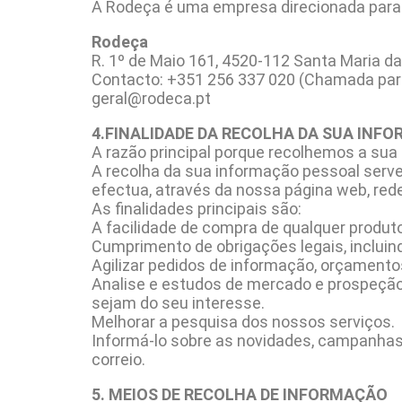
A Rodeça é uma empresa direcionada para 
Rodeça
R. 1º de Maio 161, 4520-112 Santa Maria da
Contacto: +351 256 337 020 (Chamada para 
geral@rodeca.pt
4.FINALIDADE DA RECOLHA DA SUA INF
A razão principal porque recolhemos a sua 
A recolha da sua informação pessoal serv
efectua, através da nossa página web, redes
As finalidades principais são:
A facilidade de compra de qualquer produto
Cumprimento de obrigações legais, incluin
Agilizar pedidos de informação, orçamento
Analise e estudos de mercado e prospeção 
sejam do seu interesse.
Melhorar a pesquisa dos nossos serviços.
Informá-lo sobre as novidades, campanhas e
correio.
5. MEIOS DE RECOLHA DE INFORMAÇÃO