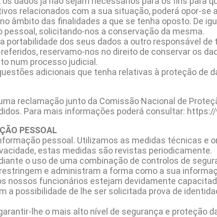
os dados já não sejam necessários para os fins para qu
ivos relacionados com a sua situação, poderá opor-se 
no âmbito das finalidades a que se tenha oposto. De igu
o pessoal, solicitando-nos a conservação da mesma.
 a portabilidade dos seus dados a outro responsável de
-referidos, reservamo-nos no direito de conservar os d
ito num processo judicial.
 questões adicionais que tenha relativas à proteção de 
uma reclamação junto da Comissão Nacional de Proteçã
idos. Para mais informações poderá consultar: https:/
AÇÃO PESSOAL
formação pessoal. Utilizamos as medidas técnicas e or
ivacidade, estas medidas são revistas periodicamente.
ante o uso de uma combinação de controlos de seguran
e restringem e administram a forma como a sua informa
s nossos funcionários estejam devidamente capacitad
 possibilidade de lhe ser solicitada prova de identida
ntir-lhe o mais alto nível de segurança e proteção da