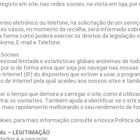
isto em site, nas redes sociais, na visita em loja, por c
rreio eletrónico ou telefone, na solicitação de um servi
tes casos, no momento da recolha, será informado sobr
 a forma como poderá exercer os direitos da legislação 
 Nome, E-mail e Telefone.
 Sociais
oal limitada e estatísticas globais anónimas de todos
 por si de forma ativa quer seja por navegar nas nossa
 Internet (IP) do dispositivo que estiver a usar, o prog
eção de Internet pela qual acedeu aos nossos sites e ta
er o tempo que demora a carregar o site, como é utiliza
rai os visitantes. Também ajuda a identificar se o site
los mais rapidamente melhorando o seu rendimento de fo
kies, para mais informação consulte a nossa Política d
AL – LEGITIMAÇÃO
dados é a seguinte: