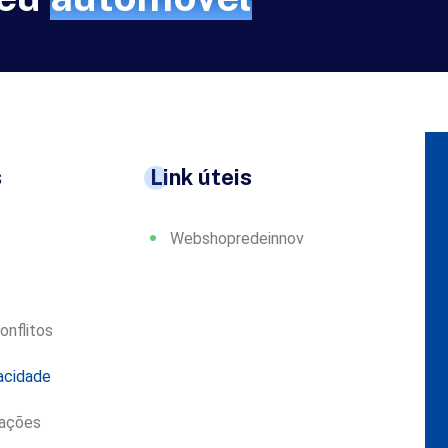
s
Link úteis
Webshopredeinnov
onflitos
vacidade
mações